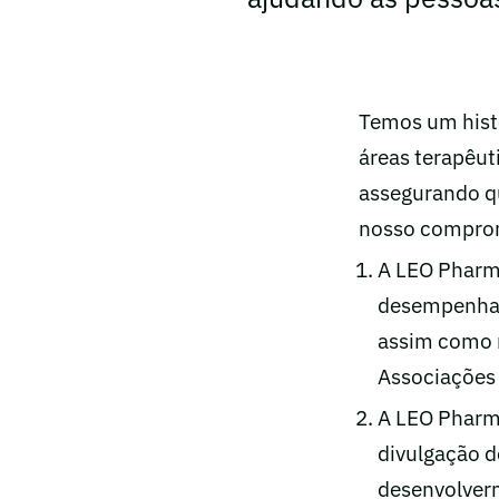
Temos um histó
áreas terapêut
assegurando qu
nosso compromi
A LEO Pharm
desempenham
assim como n
Associações 
A LEO Pharm
divulgação d
desenvolverm