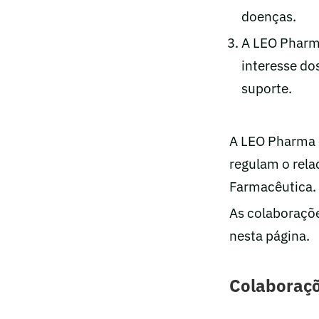
doenças.
A LEO Pharm
interesse do
suporte.
A LEO Pharma c
regulam o rela
Farmacêutica.
As colaboraçõe
nesta página.
Colaboraçõ