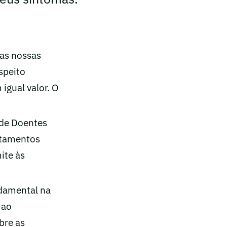
das nossas
speito
igual valor. O
 de Doentes
atamentos
ite às
damental na
 ao
bre as