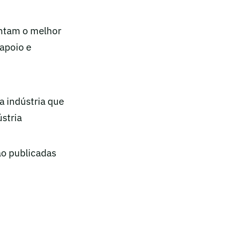
ntam o melhor
apoio e
a indústria que
stria
ão publicadas